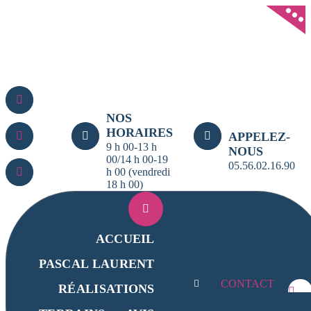
Aller
au
contenu
NOS
HORAIRES
APPELEZ-
9 h 00-13 h
NOUS
00/14 h 00-19
05.56.02.16.90
h 00 (vendredi
18 h 00)
ACCUEIL
PASCAL LAURENT
CONTACT
RÉALISATIONS