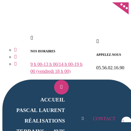
Aller
au
contenu
NOS HORAIRES
APPELEZ-NOUS
9 h 00-13 h 00/14 h 00-19 h
05.56.02.16.90
00 (vendredi 18 h 00)
ACCUEIL
PASCAL LAURENT
CONTACT
RÉALISATIONS